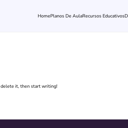
Home
Planos De Aula
Recursos Educativos
D
elete it, then start writing!